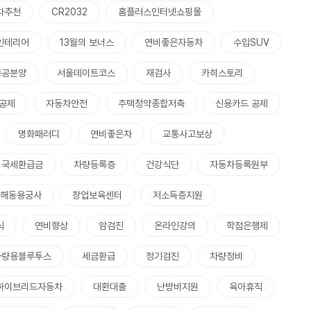
차추천
CR2032
홈플러스인터넷쇼핑몰
인테리어
13월의 보너스
연비좋은자동차
수입SUV
공공분양
서울데이트코스
재검사
카히스토리
공제
자동차안전
주택청약종합저축
신용카드 공제
명화패러디
연비좋은차
교통사고보상
국세환급금
차량등록증
건강식단
자동차등록원부
해동용궁사
창업보육센터
저소득층지원
식
연비향상
암검진
온라인강의
학점은행제
차량용블루투스
세금환급
정기검진
차량정비
하이브리드자동차
대환대출
난방비지원
육아휴직