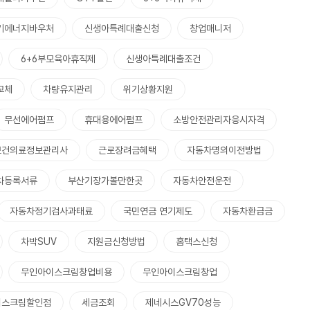
기에너지바우처
신생아특례대출신청
창업매니저
6+6부모육아휴직제
신생아특례대출조건
교체
차량유지관리
위기상황지원
무선에어펌프
휴대용에어펌프
소방안전관리자응시자격
보건의료정보관리사
근로장려금혜택
자동차명의이전방법
차등록서류
부산기장가볼만한곳
자동차안전운전
자동차정기검사과태료
국민연금 연기제도
자동차환급금
차박SUV
지원금신청방법
홈택스신청
무인아이스크림창업비용
무인아이스크림창업
이스크림할인점
세금조회
제네시스GV70성능