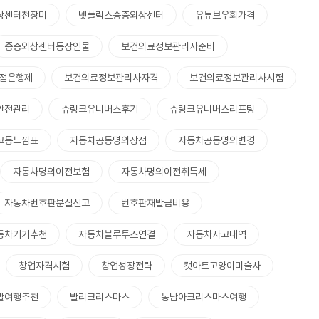
상센터천장미
넷플릭스중증외상센터
유튜브우회가격
중증외상센터등장인물
보건의료정보관리사준비
점은행제
보건의료정보관리사자격
보건의료정보관리사시험
안전관리
슈링크유니버스후기
슈링크유니버스리프팅
고등느낌표
자동차공동명의장점
자동차공동명의변경
자동차명의이전보험
자동차명의이전취득세
자동차번호판분실신고
번호판재발급비용
동차기기추천
자동차블루투스연결
자동차사고내역
창업자격시험
창업성장전략
캣아트고양이미술사
말여행추천
발리크리스마스
동남아크리스마스여행