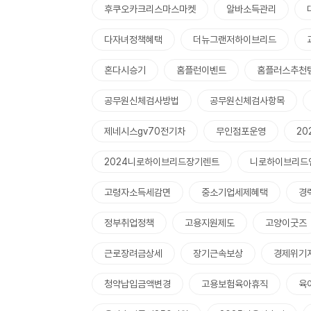
후쿠오카크리스마스마켓
알바소득관리
다자녀정책혜택
더뉴그랜저하이브리드
혼다시승기
홈플런이벤트
홈플러스추천
공무원신체검사방법
공무원신체검사항목
제네시스gv70전기차
무인점포운영
2
2024니로하이브리드장기렌트
니로하이브리드
고령자소득세감면
중소기업세제혜택
경
정부취업정책
고용지원제도
고양이굿즈
근로장려금상세
장기근속보상
경제위기
청약납입금액변경
고용보험육아휴직
육