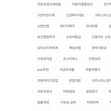
자동차검사과태료
자동차종합검사
전기
고양이전시회
긴급복지지원
크리스마스
소방산업
에너지복지
검사비용
보건행정학과
소득세환급
신용카드 소득
김치순두부찌개
책임보험
정부지원금
근로장려금
조스타박스
간편요리
suv추천
저금리대출
겨울여행지
프랜차이즈창업
창업지원
크리스마스장
자동차검사
차량점검
경정청구
법률개정
기부금 공제
피부탄력