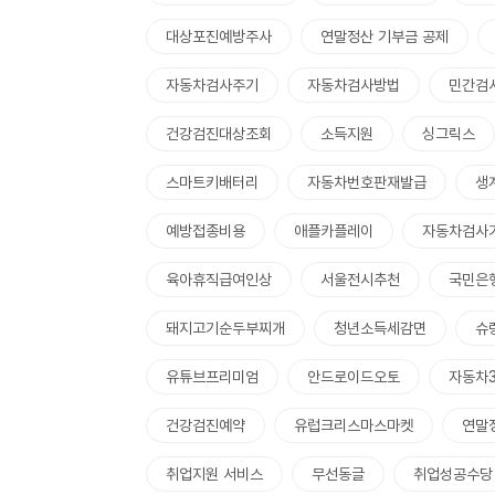
대상포진예방주사
연말정산 기부금 공제
자동차검사주기
자동차검사방법
민간검
건강검진대상조회
소득지원
싱그릭스
스마트키배터리
자동차번호판재발급
생
예방접종비용
애플카플레이
자동차검사
육아휴직급여인상
서울전시추천
국민은
돼지고기순두부찌개
청년소득세감면
슈
유튜브프리미엄
안드로이드오토
자동차3
건강검진예약
유럽크리스마스마켓
연말
취업지원 서비스
무선동글
취업성공수당