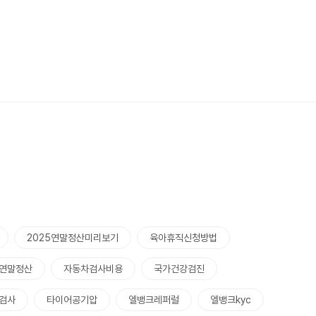
2025연말정산미리보기
육아휴직신청방법
 연말정산
자동차검사비용
국가건강검진
검사
타이어공기압
엘뱅크레퍼럴
엘뱅크kyc