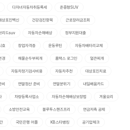
다자녀자동차취등록세
준중형SUV
대상포진백신
건강검진항목
근로장려금조회
브리드suv
자동차손해배상
정부지원대출
시효
창업자격증
운동루틴
자동차배터리교체
변경
해물순두부찌개
홈택스 로그인
얼큰찌개
자동차정기검사비용
자동차추천
대상포진치료
준비
연말정산 준비
연말분위기
내일배움카드
다
차량등록사업소
자동차손해배상보장법
겨울요리
소방안전교육
블루투스핸즈프리
연금저축 공제
간
국민은행 어플
KB스타뱅킹
공기압체크