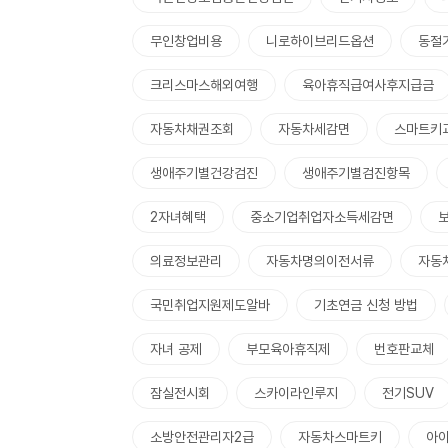
무인창업비용
니로하이브리드옵션
동절
크리스마스해외여행
육아휴직급여사후지급금
자동차채권조회
자동차세감면
스마트키
생애주기별건강검진
생애주기별검진항목
2자녀혜택
중소기업취업자소득세감면
의료정보관리
자동차명의이전서류
자동
국민취업지원제도알바
기초연금 신청 방법
자녀 공제
부모육아휴직제
번호판교체
잠실전시회
스카이라인루지
전기SUV
소방안전관리자2급
자동차스마트키
아