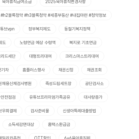
육아휴직급여소급
2025육아휴직변경사항
#h2블록청약 #h3블록청약 #세종부동산 #내집마련 #청약정보
튜브vpn
정부복지제도
동절기복지정책
제도
노령연금 예상 수령액
복지로 기초연금
브리드세단
대형트리대여
크리스마스트리대여
전기차
홈플러스행사
채권신청
채권조회
원채용신체검사병원
죽성드림세트장
공단검사소
차안전점검
유튜브프리미엄가족공유
대사량증가
브우회결제
검사준비물
신생아특례대출방법
소득세감면대상
홈택스환급금
패밀리카추천
OTT할인
6+6육아휴직제