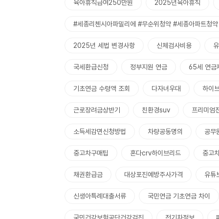
육아휴직급여250만원
2025년육아휴직
#세종리첸시아파밀리에 #무순위청약 #세종아파트청약 
2025년 세법 변경사항
신체검사비용
유
국세환급신청
정부지원 연금
65세 연금
기초연금 수령액 조회
다자녀우대
하이
근로장려금상반기
친환경suv
프리미엄
소득세감면신청방법
차량공동명의
공무
중고차구매팁
혼다crv하이브리드
중고
채권환급금
대상포진예방주사가격
유튜
신생아특례대출서류
국민연금 기초연금 차이
국민건강보험공단건강검진
전기차정보