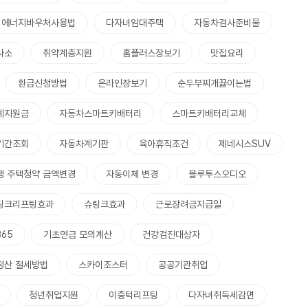
에너지바우처사용법
다자녀임대주택
자동차검사준비물
사소
취약계층지원
홈플러스장보기
맛집요리
환급신청방법
온라인장보기
순두부찌개끓이는법
계지원금
자동차스마트키배터리
스마트키배터리교체
기간조회
자동차계기판
육아휴직조건
제네시스SUV
행 주택청약 금액변경
자동이체 변경
블루투스오디오
링크리프팅효과
슈링크효과
근로장려금지급일
65
기초연금 모의계산
건강검진대상자
정산 절세방법
스카이조스터
공공기관취업
청년취업지원
이중턱리프팅
다자녀취득세감면