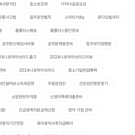
대사량식단
효소보조제
다자녀공공요금
교통사고법
음주운전벌칙
스마트키diy
혼다모빌리티
템
홈플러스배송
홈플러스할인정보
공무원신체검사비용
공무원채용준비
법무부지정병원
024니로하이브리드출고
2024니로하이브리드리뷰
연비
2024니로하이브리드
중소기업취업혜택
력단절여성소득세감면
무료암검진
건강검진병원찾기
소방관련자격증
신생아특례대출준비
지원
긴급생계지원금재신청
청약 가점 관리
아휴직기간연장
육아휴직사후지급폐지