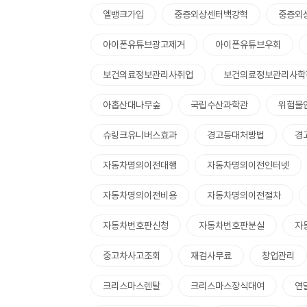
엘뱅크가입
중증외상센터백강혁
중증외
아이폰유튜브광고제거
아이폰유튜브우회
보건의료정보관리사취업
보건의료정보관리사학
아홉산대나무숲
국립수산과학관
위험물
슈링크유니버스효과
경고등대처방법
경
자동차명의이전대행
자동차명의이전인터넷
자동차명의이전비용
자동차명의이전절차
자동차번호판신청
자동차번호판분실
자
중고차사고조회
재검사무료
창업관리
크리스마스렌탈
크리스마스장식대여
연