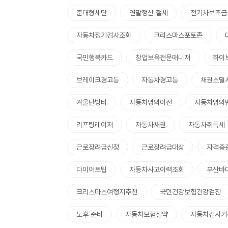
준대형세단
연말정산 절세
전기차보조금
자동차정기검사조회
크리스마스포토존
국민행복카드
창업보육전문매니저
하이
브레이크경고등
자동차경고등
채권소멸
겨울난방비
자동차명의이전
자동차명의
리프팅레이저
자동차채권
자동차취득세
근로장려금신청
근로장려금대상
자격증
다이어트팁
자동차사고이력조회
부산바
크리스마스여행지추천
국민건강보험건강검진
노후 준비
자동차보험절약
자동차검사기